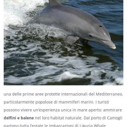
una delle prime aree protette internazionali del Mediterraneo,
particolarmente popolose di mammiferi marini. I turisti
possono vivere un’esperienza unica in mare aperto: ammirare
delfini e balene
nel loro habitat naturale. Dal porto di Camogli
partono tutta l’estate le imbarcazioni di
Liguria Whale