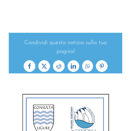
Condividi questa notizia sulla tua
pagina!
Facebook
X
Reddit
LinkedIn
WhatsApp
Pinterest