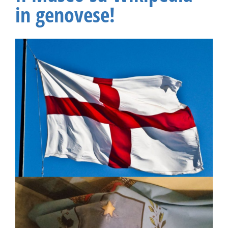
in genovese!
Ingrandisci
immagine