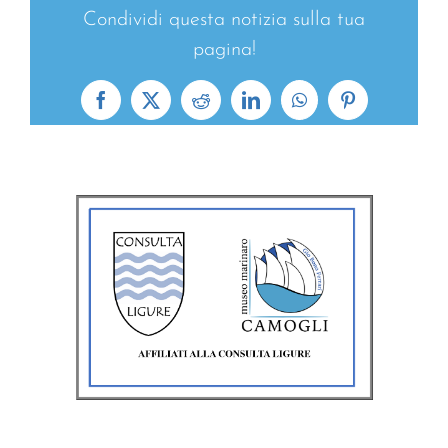
Condividi questa notizia sulla tua
pagina!
Facebook
X
Reddit
LinkedIn
WhatsApp
Pinterest